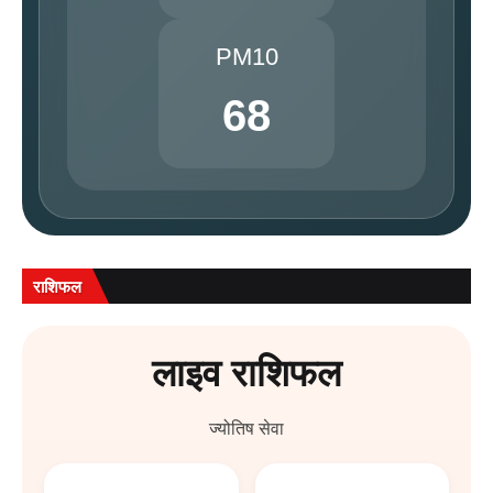
PM10
68
राशिफल
लाइव राशिफल
ज्योतिष सेवा