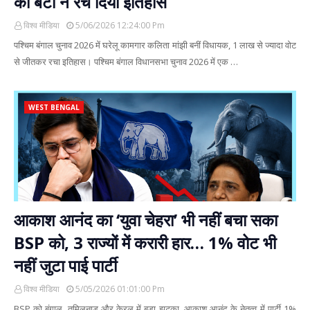
की बेटी ने रच दिया इतिहास
विश्व मीडिया
5/06/2026 12:24:00 Pm
पश्चिम बंगाल चुनाव 2026 में घरेलू कामगार कलिता मांझी बनीं विधायक, 1 लाख से ज्यादा वोट
से जीतकर रचा इतिहास। पश्चिम बंगाल विधानसभा चुनाव 2026 में एक …
WEST BENGAL
आकाश आनंद का ‘युवा चेहरा’ भी नहीं बचा सका
BSP को, 3 राज्यों में करारी हार… 1% वोट भी
नहीं जुटा पाई पार्टी
विश्व मीडिया
5/05/2026 01:01:00 Pm
BSP को बंगाल, तमिलनाडु और केरल में बड़ा झटका, आकाश आनंद के नेतृत्व में पार्टी 1%