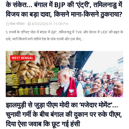
के संकेत… बंगाल में BJP की ‘एंट्री’, तमिलनाडु में
विजय का बड़ा दावा, किसने माना-किसने ठुकराया?
विश्व मीडिया
4/30/2026 01:15:00 Pm
5 राज्यों के एग्जिट पोल में बंगाल में BJP, तमिलनाडु में TVK और केरल में UDF की बढ़त के
दावे, जानें किसने माने नतीजे देश के पांच राज्यों और एक केंद्…
WEST BENGAL
झालमुड़ी से जुड़ा पीएम मोदी का ‘मजेदार मोमेंट’…
चुनावी गर्मी के बीच बंगाल की दुकान पर रुके पीएम,
दिया ऐसा जवाब कि छूट गई हंसी