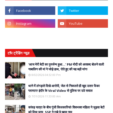
टॉप ट्रेंडिंग न्यूज़
'आज मेरी बेटी का पुनर्जन्म हुआ...' PM मोदी को अपशब्द बोलने वाली
नाबालिग की मां ने जोड़े हाथ, रोते हुए की यह बड़ी मांग!
8/02/2026 04:32:00 Pm
थाने में लंगड़ाते दिखे आरोपी, जेल से निकलते ही खुद उतार फेंका
प्लास्टर! इंदौर के Viral Video से पुलिस पर उठे सवाल
7/31/2026 11:33:00 Am
कांवड़ यात्रा के बीच गूंजी किलकारियां! शिवभक्त महिला ने जुड़वा बेटों
को दिया जन्म, SSP ने रखे ये खास नाम