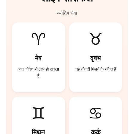
ज्योतिष सेवा
♈
♉
मेष
वृषभ
करियर में बड़ी सफलता मिल
व्यापार में फायदा हो सकता है
सकती है
♊
♋
मिथुन
कर्क