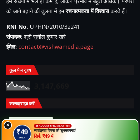
हम संख्या में भले ही कम हैं, लेकिन प्रभाव में बहुत अधिक। परंपरा
को आगे बढ़ाने की तुलना में हम
रचनात्मकता में विश्वास
करते हैं।
RNI No.
UPHIN/2010/32241
संपादक:
श्री सुनील कुमार खरे
ईमेल:
contact@vishwamedia.page
कुल पेज दृश्य
3,147,669
सब्सक्राइब करें
संदेश
×
15 AUGUST SPECIAL OFFER
₹49
स्वतंत्रता दिवस की शुभकामनाएं
सभी टिप्पणियां
सिर्फ ₹49 में
ONLY