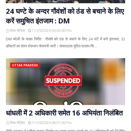
24 घण्टे के अन्दर गौवंशों को ठंड से बचाने के लिए
करें समुचित इंतजाम : DM
विश्व मीडिया
11/29/2024 09:03:00 Pm
DM बरेली के सख्त निर्देश : गौवंशों को ठंड से बचाने के लिए 24 घंटे में करें इंतजाम, 32
डॉक्टरों का वेतन रोककर चेतावनी जारी। संवाददाता मुदित प्रताप सिं…
UTTAR PRADESH
धांधली में 2 अधिकारी समेत 16 अभियंता निलंबित
विश्व मीडिया
11/29/2024 08:57:00 Pm