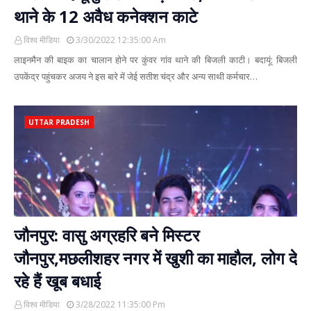
थाने के 12 अवैध कनेक्शन काटे
विश्व मीडिया
3/30/2022 12:35:00 Am
लाइनमैन की बाइक का चालान होने पर कुंवर गांव थाने की बिजली काटी। बदायूं: बिजली
उपकेंद्र पहुंचकर अजय ने इस बारे में जेई सतीश चंद्र और अन्य साथी कर्मचार…
UTTAR PRADESH
जौनपुर: वासु अग्रहरि बने मिस्टर
जौनपुर,मछलीशहर नगर में खुशी का माहौल, लोग दे
रहे हैं खूब बधाई
विश्व मीडिया
3/28/2022 11:35:00 Pm