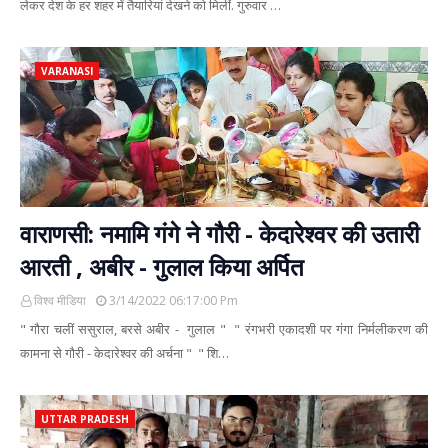
लेकर देश के हर शहर में तैयारियां देखने को मिलीं. गुरुवार …
VARANASI
वाराणसी: नमामि गंगे ने गौरी - केदारेश्वर की उतारी
आरती , अबीर - गुलाल किया अर्पित
विश्व मीडिया
3/14/2022 06:17:00 Pm
" गौरा चलीं ससुराल, बरसे अबीर - गुलाल " " रंगभरी एकादशी पर गंगा निर्मलीकरण की
कामना से गौरी - केदारेश्वर की अर्चना " " शि…
UTTAR PRADESH