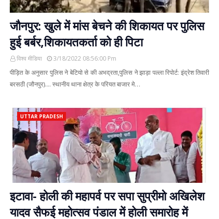
जौनपुर: खुले में मांस बेचने की शिकायत पर पुलिस
हुई बर्बर,शिकायतकर्ता को ही पिटा
विश्व मीडिया
3/18/2022 08:56:00 Pm
पीड़ित के अनुसार पुलिस ने बेटियो से की अभद्रता,पुलिस ने झाड़ा पल्ला रिपोर्ट: इंद्रेश तिवारी
बरसठी (जौनपुर).... स्थानीय थाना क्षेत्र के परियत बाजार मे…
UTTAR PRADESH
इटावा- होली की महापर्व पर सपा सुप्रीमो अखिलेश
यादव सैफई महोत्सव पंडाल में होली समारोह में