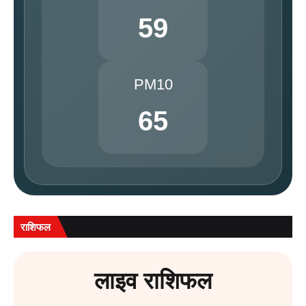
59
PM10
65
राशिफल
लाइव राशिफल