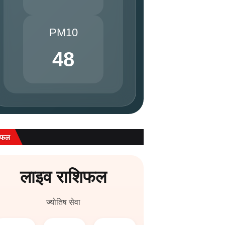
PM10
48
िफल
लाइव राशिफल
ज्योतिष सेवा