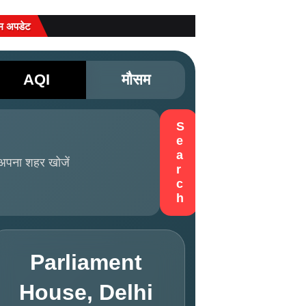
म अपडेट
AQI
मौसम
S
e
a
r
c
h
Parliament
House, Delhi