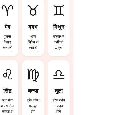
♈
♉
♊
♋
मेष
वृषभ
मिथुन
कर्क
पुराना
आज
परिवार में
परिवार में
विवाद
निवेश से
खुशियां
खुशियां
खत्म हो
लाभ हो
आएंगी
आएंगी
सकता है
सकता है
♌
♍
♎
♏
सिंह
कन्या
तुला
वृश्चि
क
रुका पैसा
प्रेम संबंध
प्रेम संबंध
वापस मिल
मजबूत
मजबूत
भाग्य का
सकता है
होंगे
होंगे
पूरा साथ