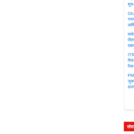
शुरू
Gha
गजन
आमि
मार
पीएम
दबा
ITR
रिफ
पैसा
PM 
जुक
ढाल
सोश