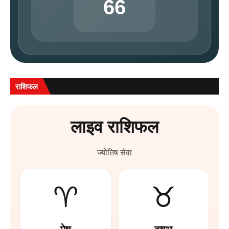
66
राशिफल
लाइव राशिफल
ज्योतिष सेवा
♈
♉