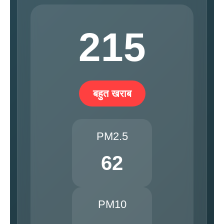
215
बहुत खराब
PM2.5
62
PM10