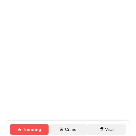
🔥 Trending
🚨 Crime
🎥 Viral