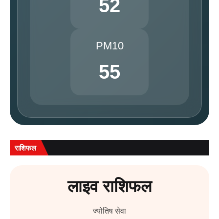
52
PM10
55
राशिफल
लाइव राशिफल
ज्योतिष सेवा