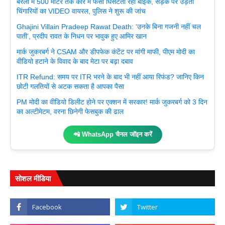
बरेली में 500 मीटर तक कार में फंसी घिसटती रही बाइक, सड़क पर उड़ती
चिंगारियों का VIDEO वायरल, पुलिस ने शुरू की जांच
Ghajini Villain Pradeep Rawat Death: ‘उनके बिना गजनी नहीं चल
पाती’, प्रदीप रावत के निधन पर भावुक हुए आमिर खान
मार्क जुकरबर्ग ने CSAM और डीपफेक कंटेंट पर मांगी माफी, पीएम मोदी का
वीडियो हटाने के विवाद के बाद मेटा पर बढ़ा दबाव
ITR Refund: समय पर ITR भरने के बाद भी नहीं आया रिफंड? जानिए किन
छोटी गलतियों से अटक सकता है आपका पैसा
PM मोदी का वीडियो डिलीट होने पर एक्शन में सरकार! मार्क जुकरबर्ग को 3 दिन
का अल्टीमेटम, वरना छिनेगी फेसबुक की ढाल
📲 WhatsApp चैनल जॉइन करें
सोशल मीडिया