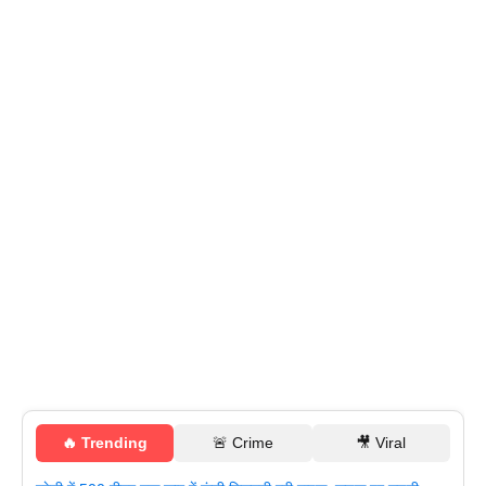
🔥 Trending
🚨 Crime
🎥 Viral