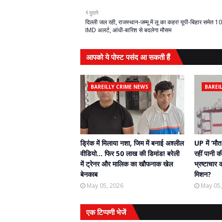
पुराने
दिल्ली जल रही, राजस्थान-जम्मू में लू का कहर! यूपी-बिहार समेत 10 रा
IMD अलर्ट, आंधी-बारिश से बदलेगा मौसम
आपको ये पोस्ट पसंद आ सकती हैं
BAREILLY CRIME NEWS
BAREI
ड्रिंक में मिलाया नशा, जिम में बनाई अश्लील
UP में ‘मौ
वीडियो… फिर 50 लाख की डिमांड! बरेली
रहीं पानी क
में ट्रेनर और मालिक का खौफनाक खेल
भ्रष्टाचार
बेनकाब
मिशन?
May 05, 2026
May 05
एक टिप्पणी भेजें