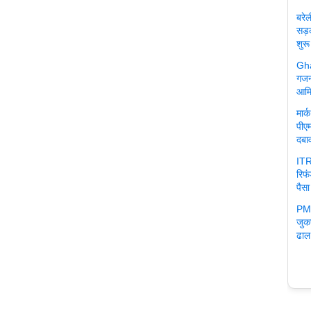
बरे
सड़
शुरू
Gha
गजन
आमि
मार
पीएम
दबा
ITR
रिफ
पैसा
PM 
जुक
ढाल