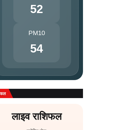
52
PM10
54
िफल
लाइव राशिफल