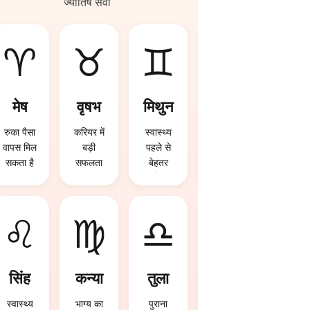
ज्योतिष सेवा
♈
♉
♊
♋
मेष
वृषभ
मिथुन
कर्क
रुका पैसा
करियर में
स्वास्थ्य
भाग्य का
वापस मिल
बड़ी
पहले से
पूरा साथ
सकता है
सफलता
बेहतर
मिलेगा
मिल
रहेगा
सकती है
♌
♍
♎
♏
सिंह
कन्या
तुला
वृश्चि
क
स्वास्थ्य
भाग्य का
पुराना