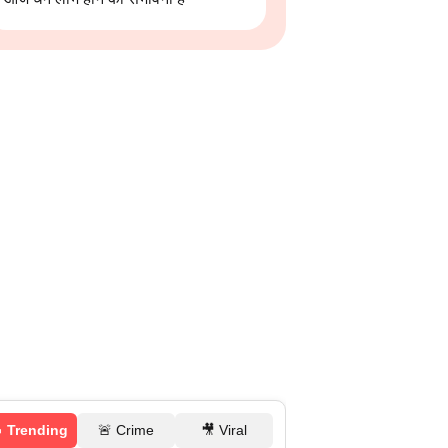
 Trending
🚨 Crime
🎥 Viral