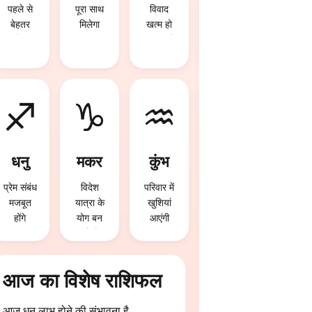
पहले से
पूरा साथ
विवाद
विदेश
बेहतर
मिलेगा
खत्म हो
यात्रा के
रहेगा
सकता है
योग बन
रहे हैं
♐
♑
♒
♓
धनु
मकर
कुंभ
मीन
प्रेम संबंध
विदेश
परिवार में
आज
मजबूत
यात्रा के
खुशियां
निवेश से
होंगे
योग बन
आएंगी
लाभ हो
रहे हैं
सकता है
आज का विशेष राशिफल
आज धन लाभ होने की संभावना है