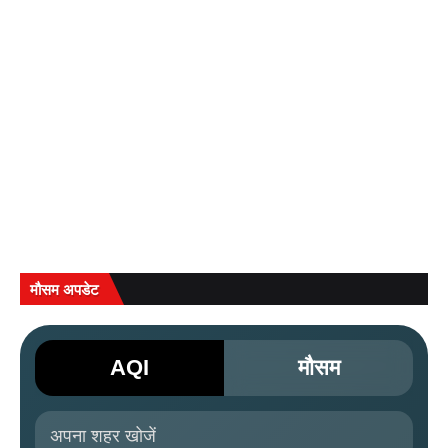
मौसम अपडेट
AQI
मौसम