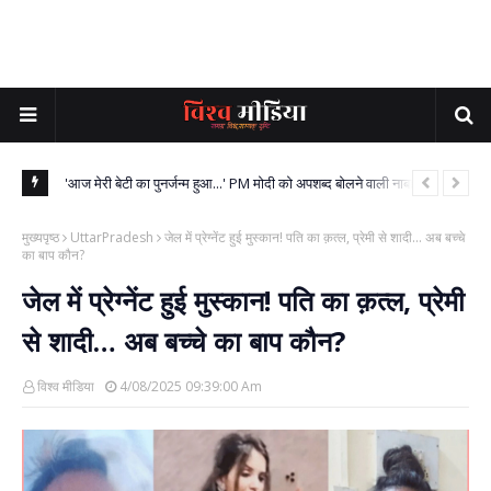
 को 3 दिन का
'आज मेरी बेटी का पुनर्जन्म हुआ...' PM मोदी को अपशब्द बोलने वाली नाबालिग की मां
NEE
ने जोड़े हाथ, रोते हुए की यह बड़ी मांग!
अलॉ
मुख्यपृष्ठ
UttarPradesh
जेल में प्रेग्नेंट हुई मुस्कान! पति का क़त्ल, प्रेमी से शादी… अब बच्चे
का बाप कौन?
जेल में प्रेग्नेंट हुई मुस्कान! पति का क़त्ल, प्रेमी
से शादी… अब बच्चे का बाप कौन?
विश्व मीडिया
4/08/2025 09:39:00 Am