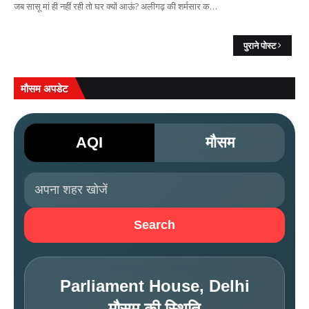
जब सासू मां ही नहीं रही तो घर क्यों आऊं? अलीगढ़ की शर्मसार क…
पुराने पोस्ट
मौसम अपडेट
AQI
मौसम
Search
Parliament House, Delhi
मौसम की स्थिति