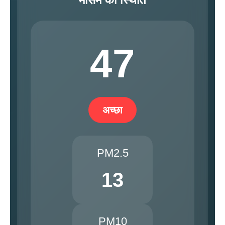
47
अच्छा
PM2.5
13
PM10