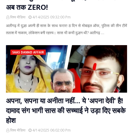
अब तक ZERO!
विश्व मीडिया
4/14/2025 09:32:00 Pm
अलीगढ़ में दूल्हा अपनी ही सास के साथ फरार! 8 दिन से मोबाइल ऑफ, पुलिस की तीन टीमें
तलाश में नाकाम, लोकेशन बनी रहस्य। सास भी कभी दुल्हन थी? अलीगढ़ …
SAAS DAMAD AFFAIR
अपना, सपना या अनीता नहीं… ये 'अपना देवी' है!
दामाद संग भागी सास की सच्चाई ने उड़ा दिए सबके
होश
विश्व मीडिया
4/14/2025 06:02:00 Pm