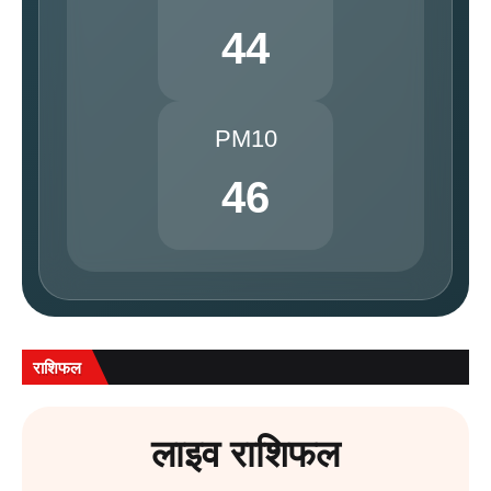
44
PM10
46
राशिफल
लाइव राशिफल