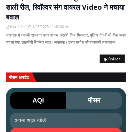
डाली रील, रिवॉल्वर संग वायरल Video ने मचाया
बवाल
विश्व मीडिया
4/03/2025 11:42:00 Am
लखनऊ में नकली सलमान खान आजम अंसारी फिर गिरफ्तार, पुलिस वैन में भी रील बनाते
पकड़ा गया, लाइसेंसी रिवॉल्वर जब्त। लखनऊ। उत्तर प्रदेश की राजधानी लखनऊ म…
पुराने पोस्ट
मौसम अपडेट
AQI
मौसम