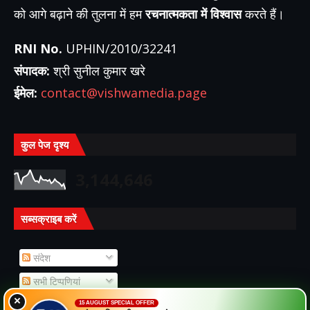
को आगे बढ़ाने की तुलना में हम
रचनात्मकता में विश्वास
करते हैं।
RNI No.
UPHIN/2010/32241
संपादक:
श्री सुनील कुमार खरे
ईमेल:
contact@vishwamedia.page
कुल पेज दृश्य
3,144,646
सब्सक्राइब करें
संदेश
सभी टिप्पणियां
×
15 AUGUST SPECIAL OFFER