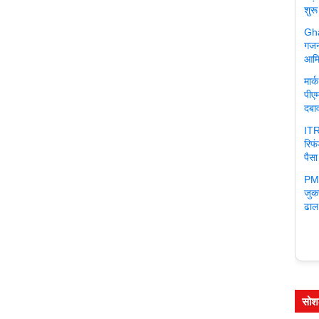
शुरू
Gha
गजन
आमि
मार
पीएम
दबा
ITR
रिफ
पैसा
PM 
जुक
ढाल
सोश