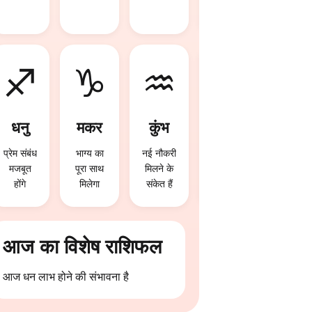
योग बन
रहे हैं
♐
♑
♒
♓
धनु
मकर
कुंभ
मीन
प्रेम संबंध
भाग्य का
नई नौकरी
आज
मजबूत
पूरा साथ
मिलने के
निवेश से
होंगे
मिलेगा
संकेत हैं
लाभ हो
सकता है
आज का विशेष राशिफल
आज धन लाभ होने की संभावना है