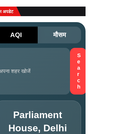
म अपडेट
AQI
मौसम
S
e
a
r
c
h
Parliament
House, Delhi