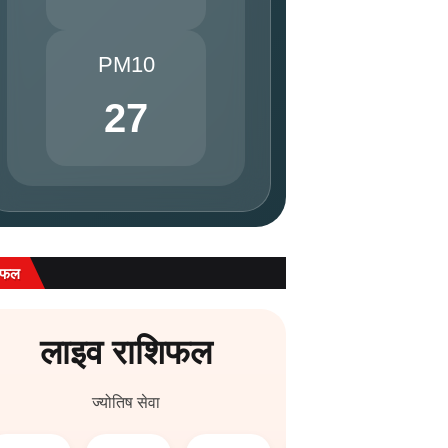
PM10
27
िफल
लाइव राशिफल
ज्योतिष सेवा