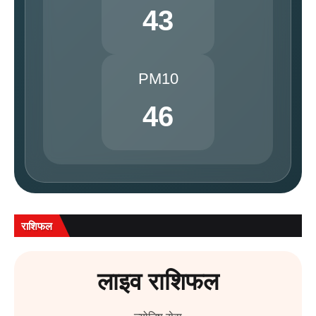
43
PM10
46
राशिफल
लाइव राशिफल