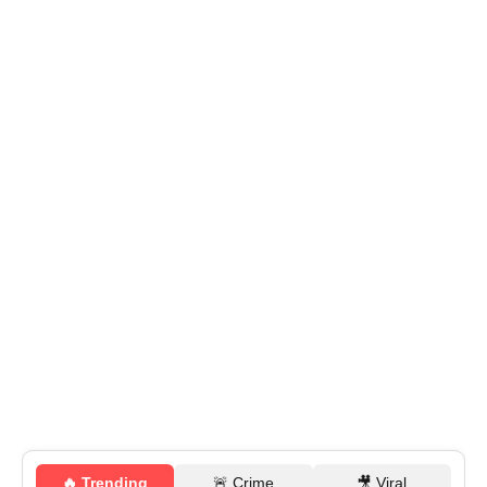
🔥 Trending
🚨 Crime
🎥 Viral