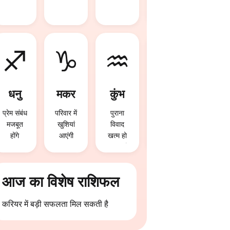
सकता है
♐
♑
♒
♓
धनु
मकर
कुंभ
मीन
प्रेम संबंध
परिवार में
पुराना
व्यापार में
मजबूत
खुशियां
विवाद
फायदा हो
होंगे
आएंगी
खत्म हो
सकता है
सकता है
आज का विशेष राशिफल
करियर में बड़ी सफलता मिल सकती है