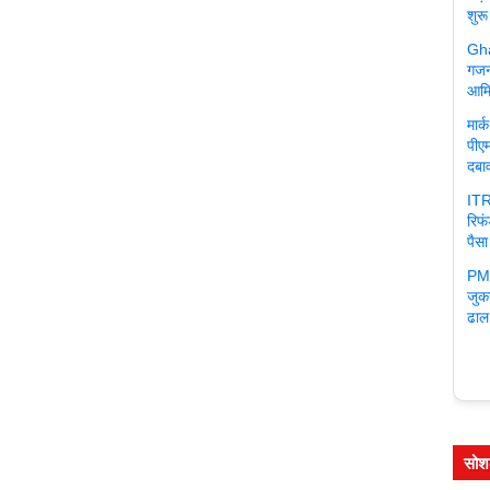
शुरू
Gha
गजन
आमि
मार
पीएम
दबा
ITR
रिफ
पैसा
PM 
जुक
ढाल
सोश