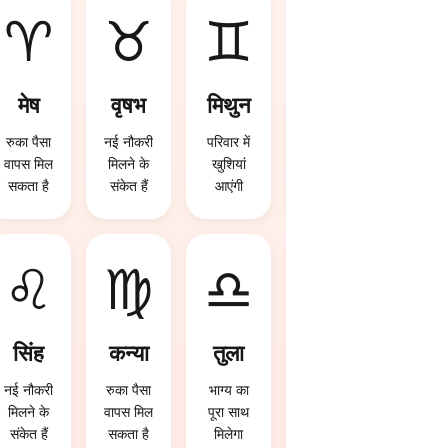
♈
♉
♊
♋
मेष
वृषभ
मिथुन
कर्क
रुका पैसा
नई नौकरी
परिवार में
रुका पैसा
वापस मिल
मिलने के
खुशियां
वापस मिल
सकता है
संकेत हैं
आएंगी
सकता है
♌
♍
♎
♏
सिंह
कन्या
तुला
वृश्चि
क
नई नौकरी
रुका पैसा
भाग्य का
मिलने के
वापस मिल
पूरा साथ
व्यापार में
संकेत हैं
सकता है
मिलेगा
फायदा हो