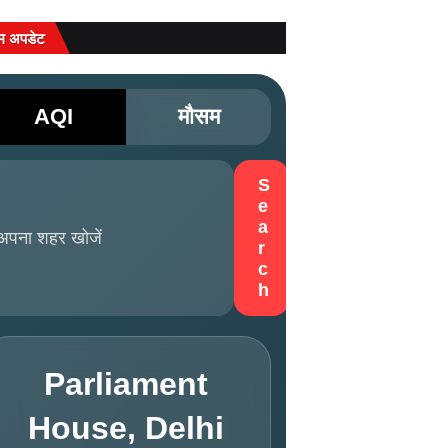
म अपडेट
AQI
मौसम
S
e
a
r
c
h
Parliament
House, Delhi