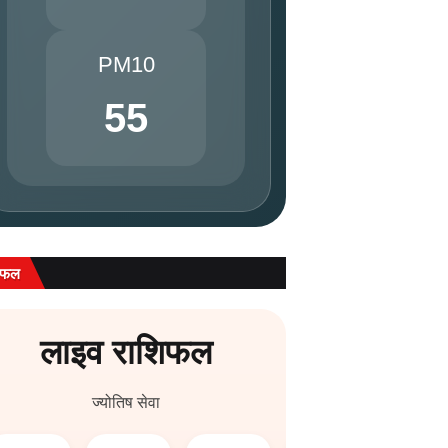
PM10
55
िफल
लाइव राशिफल
ज्योतिष सेवा