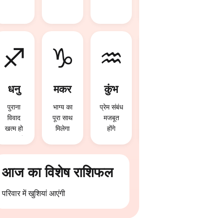
योग बन
रहे हैं
♐
♑
♒
♓
धनु
मकर
कुंभ
मीन
पुराना
भाग्य का
प्रेम संबंध
आज
विवाद
पूरा साथ
मजबूत
निवेश से
खत्म हो
मिलेगा
होंगे
लाभ हो
सकता है
सकता है
आज का विशेष राशिफल
परिवार में खुशियां आएंगी