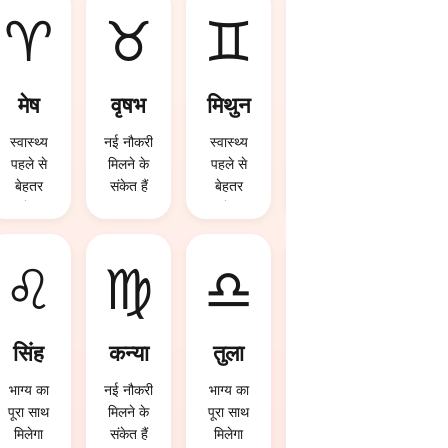
♈
♉
♊
♋
मेष
वृषभ
मिथुन
कर्क
स्वास्थ्य
नई नौकरी
स्वास्थ्य
करियर में
पहले से
मिलने के
पहले से
बड़ी
बेहतर
संकेत हैं
बेहतर
सफलता
रहेगा
रहेगा
मिल
सकती है
♌
♍
♎
♏
सिंह
कन्या
तुला
वृश्चि
क
भाग्य का
नई नौकरी
भाग्य का
पूरा साथ
मिलने के
पूरा साथ
विदेश
मिलेगा
संकेत हैं
मिलेगा
यात्रा के