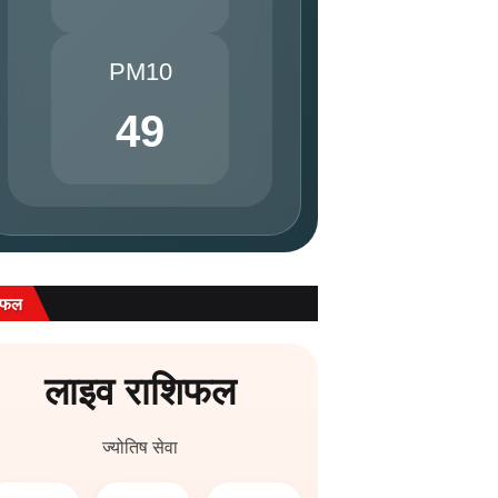
PM10
49
िफल
लाइव राशिफल
ज्योतिष सेवा