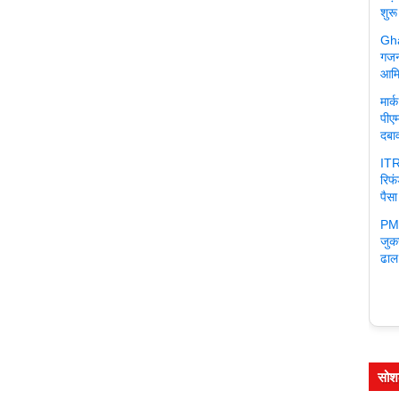
शुरू
Gha
गजन
आमि
मार
पीएम
दबा
ITR
रिफ
पैसा
PM 
जुक
ढाल
सोश