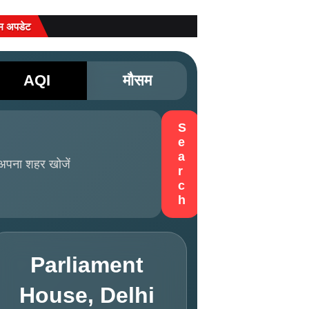
म अपडेट
AQI
मौसम
S
e
a
r
c
h
Parliament
House, Delhi