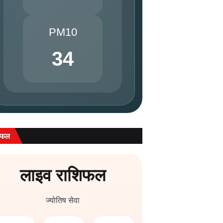
PM10
34
िफल
लाइव राशिफल
ज्योतिष सेवा