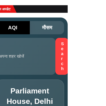
म अपडेट
AQI
मौसम
S
e
a
r
c
h
Parliament
House, Delhi