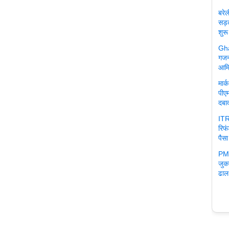
बरे
सड़
शुरू
Gha
गजन
आमि
मार
पीएम
दबा
ITR
रिफ
पैसा
PM 
जुक
ढाल