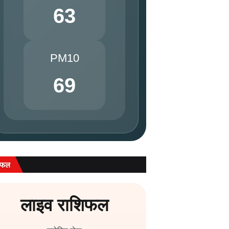
63
PM10
69
िफल
लाइव राशिफल