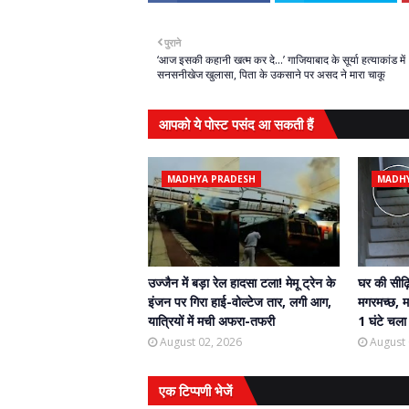
पुराने
‘आज इसकी कहानी खत्म कर दे…’ गाजियाबाद के सूर्या हत्याकांड में
सनसनीखेज खुलासा, पिता के उकसाने पर असद ने मारा चाकू
आपको ये पोस्ट पसंद आ सकती हैं
MADHYA PRADESH
MADHY
उज्जैन में बड़ा रेल हादसा टला! मेमू ट्रेन के
घर की सीढ़
इंजन पर गिरा हाई-वोल्टेज तार, लगी आग,
मगरमच्छ, म
यात्रियों में मची अफरा-तफरी
1 घंटे चला 
August 02, 2026
August 
एक टिप्पणी भेजें