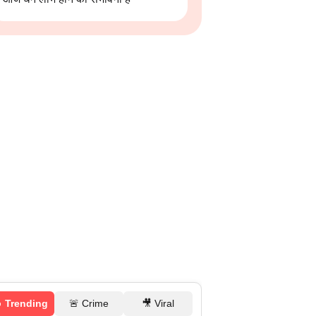
 Trending
🚨 Crime
🎥 Viral