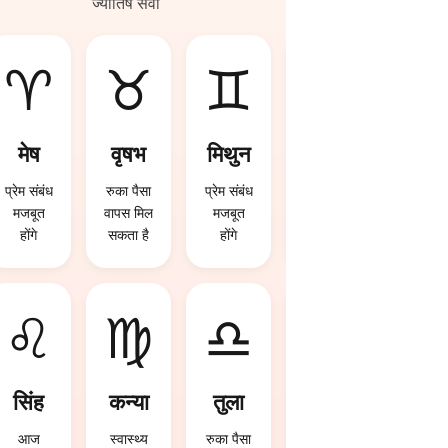
ज्योतिष सेवा
♈
♉
♊
♋
मेष
वृषभ
मिथुन
कर्क
प्रेम संबंध
रुका पैसा
प्रेम संबंध
रुका पैसा
मजबूत
वापस मिल
मजबूत
वापस मिल
होंगे
सकता है
होंगे
सकता है
♌
♍
♎
♏
सिंह
कन्या
तुला
वृश्चि
क
आज
स्वास्थ्य
रुका पैसा