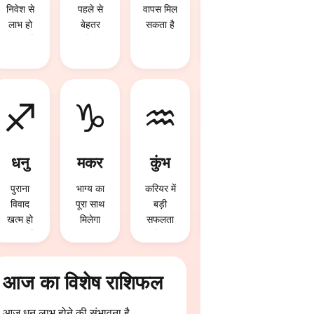
निवेश से
पहले से
वापस मिल
परिवार में
लाभ हो
बेहतर
सकता है
खुशियां
सकता है
रहेगा
आएंगी
♐
♑
♒
♓
धनु
मकर
कुंभ
मीन
पुराना
भाग्य का
करियर में
आज धन
विवाद
पूरा साथ
बड़ी
लाभ होने
खत्म हो
मिलेगा
सफलता
की
सकता है
मिल
संभावना है
सकती है
आज का विशेष राशिफल
आज धन लाभ होने की संभावना है