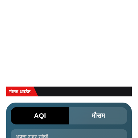
मौसम अपडेट
AQI
मौसम