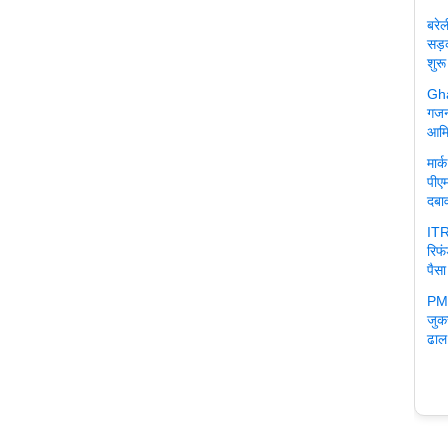
बरे
सड़
शुरू
Gha
गजन
आमि
मार
पीएम
दबा
ITR
रिफ
पैसा
PM 
जुक
ढाल