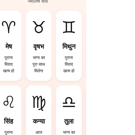
ज्योतिष सेवा
♈
♉
♊
♋
मेष
वृषभ
मिथुन
कर्क
पुराना
भाग्य का
पुराना
करियर में
विवाद
पूरा साथ
विवाद
बड़ी
खत्म हो
मिलेगा
खत्म हो
सफलता
सकता है
सकता है
मिल
सकती है
♌
♍
♎
♏
सिंह
कन्या
तुला
वृश्चि
क
पुराना
आज
भाग्य का