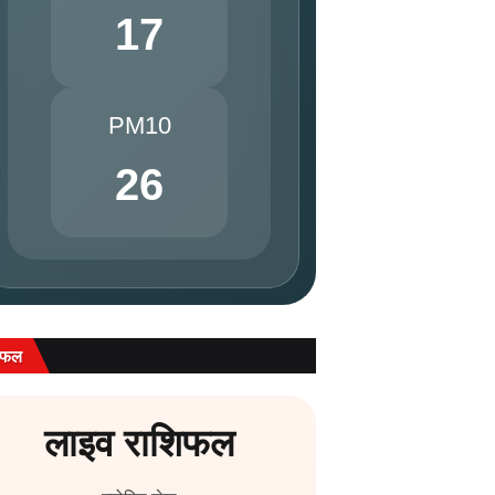
17
PM10
26
िफल
लाइव राशिफल