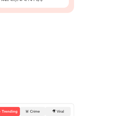
 Trending
🚨 Crime
🎥 Viral