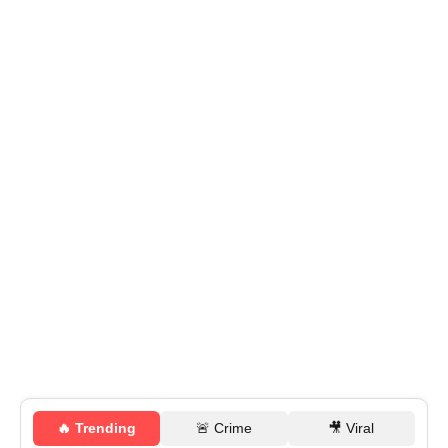
🔥 Trending
🚨 Crime
🎥 Viral