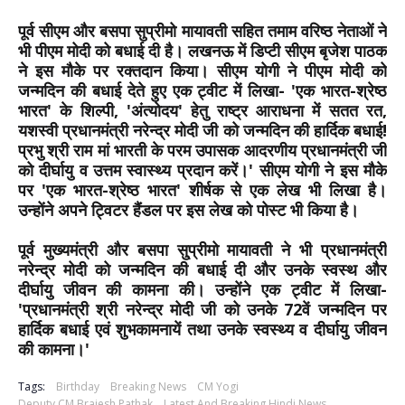
पूर्व सीएम और बसपा सुप्रीमो मायावती सहित तमाम वरिष्‍ठ नेताओं ने
भी पीएम मोदी को बधाई दी है। लखनऊ में डिप्‍टी सीएम बृजेश पाठक
ने इस मौके पर रक्‍तदान किया। सीएम योगी ने पीएम मोदी को
जन्‍मदिन की बधाई देते हुए एक ट्वीट में लिखा- 'एक भारत-श्रेष्ठ
भारत' के शिल्पी, 'अंत्योदय' हेतु राष्ट्र आराधना में सतत रत,
यशस्वी प्रधानमंत्री नरेन्‍द्र मोदी जी को जन्मदिन की हार्दिक बधाई!
प्रभु श्री राम मां भारती के परम उपासक आदरणीय प्रधानमंत्री जी
को दीर्घायु व उत्तम स्वास्थ्य प्रदान करें।' सीएम योगी ने इस मौके
पर 'एक भारत-श्रेष्‍ठ भारत' शीर्षक से एक लेख भी लिखा है।
उन्‍होंने अपने ट्विटर हैंडल पर इस लेख को पोस्‍ट भी किया है।
पूर्व मुख्‍यमंत्री और बसपा सु्प्रीमो मायावती ने भी प्रधानमंत्री
नरेन्‍द्र मोदी को जन्‍मदिन की बधाई दी और उनके स्‍वस्‍थ और
दीर्घायु जीवन की कामना की। उन्‍होंने एक ट्वीट में लिखा-
'प्रधानमंत्री श्री नरेन्द्र मोदी जी को उनके 72वें जन्मदिन पर
हार्दिक बधाई एवं शुभकामनायें तथा उनके स्वस्थ्य व दीर्घायु जीवन
की कामना।'
Tags:
Birthday
Breaking News
CM Yogi
Deputy CM Brajesh Pathak
Latest And Breaking Hindi News