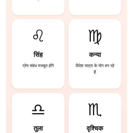
♌
♍
सिंह
कन्या
प्रेम संबंध मजबूत होंगे
विदेश यात्रा के योग बन रहे
हैं
♎
♏
तुला
वृश्चिक