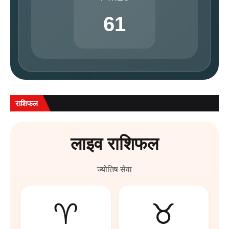
61
राशिफल
लाइव राशिफल
ज्योतिष सेवा
♈
♉