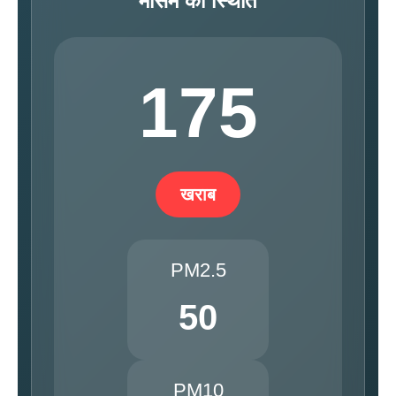
मौसम की स्थिति
175
खराब
PM2.5
50
PM10