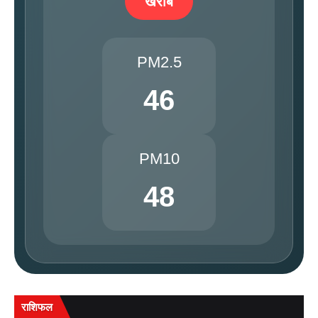
खराब
PM2.5
46
PM10
48
राशिफल