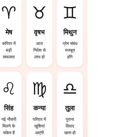
♈
♉
♊
♋
मेष
वृषभ
मिथुन
कर्क
करियर में
आज
प्रेम संबंध
रुका पैसा
बड़ी
निवेश से
मजबूत
वापस मिल
सफलता
लाभ हो
होंगे
सकता है
मिल
सकता है
सकती है
♌
♍
♎
♏
सिंह
कन्या
तुला
वृश्चि
क
नई नौकरी
परिवार में
पुराना
मिलने के
खुशियां
विवाद
नई नौकरी
संकेत हैं
आएंगी
खत्म हो
मिलने के