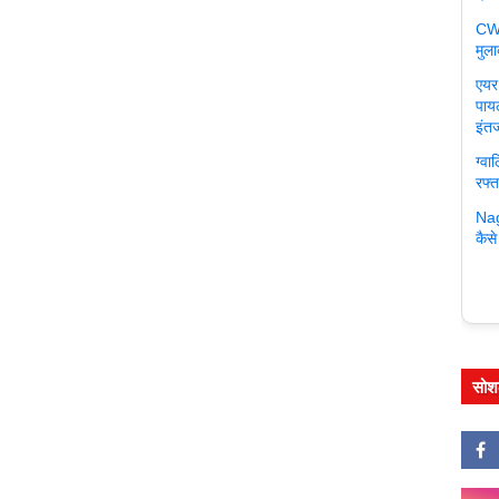
CWG
मुला
एयर 
पायल
इंत
ग्वा
रफ्
Nag
कैसे
सोश