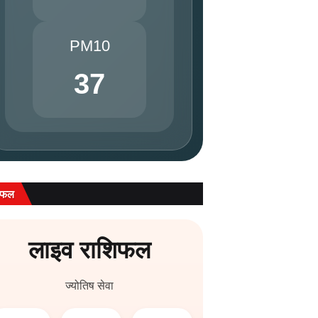
PM10
37
िफल
लाइव राशिफल
ज्योतिष सेवा