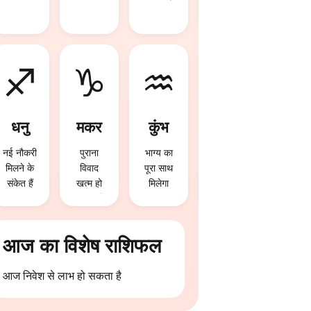
सकता है
संकेत हैं
♐
♑
♒
♓
धनु
मकर
कुंभ
मीन
नई नौकरी
पुराना
भाग्य का
करियर में
मिलने के
विवाद
पूरा साथ
बड़ी
संकेत हैं
खत्म हो
मिलेगा
सफलता
सकता है
मिल
सकती है
आज का विशेष राशिफल
आज निवेश से लाभ हो सकता है