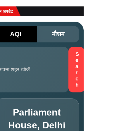
म अपडेट
AQI
मौसम
S
e
a
r
c
h
Parliament
House, Delhi