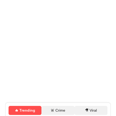
🔥 Trending
🚨 Crime
🎥 Viral