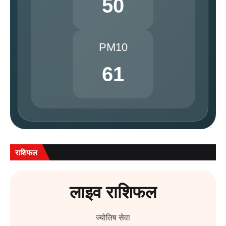
50
PM10
61
राशिफल
लाइव राशिफल
ज्योतिष सेवा