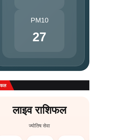
PM10
27
िफल
लाइव राशिफल
ज्योतिष सेवा