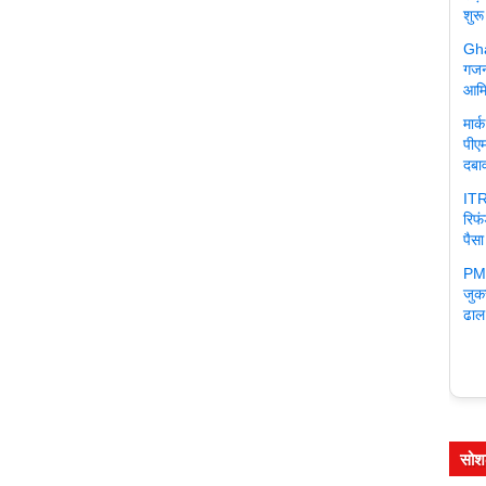
शुरू
Gha
गजन
आमि
मार
पीएम
दबा
ITR
रिफ
पैसा
PM 
जुक
ढाल
सोश