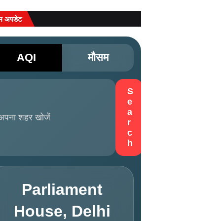
म अपडेट
AQI
मौसम
S
e
a
r
c
h
Parliament
House, Delhi