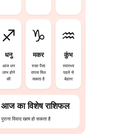
संभावना है
मिलेगा
♐
♑
♒
♓
धनु
मकर
कुंभ
मीन
आज धन
रुका पैसा
स्वास्थ्य
प्रेम संबंध
लाभ होने
वापस मिल
पहले से
मजबूत
की
सकता है
बेहतर
होंगे
संभावना है
रहेगा
आज का विशेष राशिफल
पुराना विवाद खत्म हो सकता है