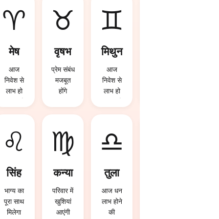
♈
♉
♊
♋
मेष
वृषभ
मिथुन
कर्क
आज
प्रेम संबंध
आज
करियर में
निवेश से
मजबूत
निवेश से
बड़ी
लाभ हो
होंगे
लाभ हो
सफलता
सकता है
सकता है
मिल
सकती है
♌
♍
♎
♏
सिंह
कन्या
तुला
वृश्चि
क
भाग्य का
परिवार में
आज धन
पूरा साथ
खुशियां
लाभ होने
भाग्य का
मिलेगा
आएंगी
की
पूरा साथ