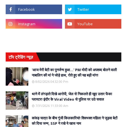
टॉप ट्रेंडिंग न्यूज़
'आज मेरी बेटी का पुनर्जन्म हुआ...' PM मोदी को अपशब्द बोलने वाली
नाबालिग की मां ने जोड़े हाथ, रोते हुए की यह बड़ी मांग!
8/02/2026 04:32:00 Pm
थाने में लंगड़ाते दिखे आरोपी, जेल से निकलते ही खुद उतार फेंका
प्लास्टर! इंदौर के Viral Video से पुलिस पर उठे सवाल
7/31/2026 11:33:00 Am
कांवड़ यात्रा के बीच गूंजी किलकारियां! शिवभक्त महिला ने जुड़वा बेटों
को दिया जन्म, SSP ने रखे ये खास नाम