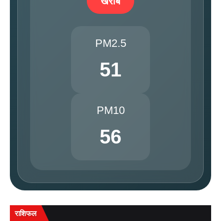
खराब
PM2.5
51
PM10
56
राशिफल