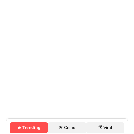
🔥 Trending
🚨 Crime
🎥 Viral