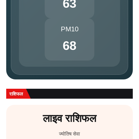
63
PM10
68
राशिफल
लाइव राशिफल
ज्योतिष सेवा