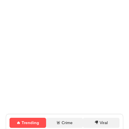
🔥 Trending
🚨 Crime
🎥 Viral