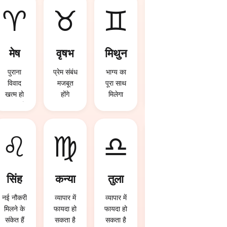
♈
♉
♊
♋
मेष
वृषभ
मिथुन
कर्क
पुराना
प्रेम संबंध
भाग्य का
प्रेम संबंध
विवाद
मजबूत
पूरा साथ
मजबूत
खत्म हो
होंगे
मिलेगा
होंगे
सकता है
♌
♍
♎
♏
सिंह
कन्या
तुला
वृश्चि
क
नई नौकरी
व्यापार में
व्यापार में
मिलने के
फायदा हो
फायदा हो
आज
संकेत हैं
सकता है
सकता है
निवेश से