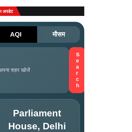
म अपडेट
AQI
मौसम
S
e
a
r
c
h
Parliament
House, Delhi