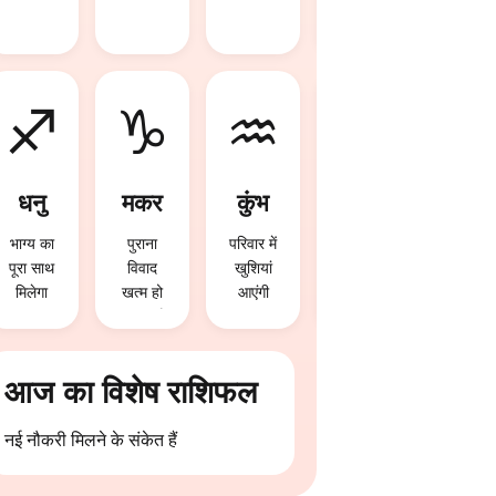
लाभ हो
सकता है
♐
♑
♒
♓
धनु
मकर
कुंभ
मीन
भाग्य का
पुराना
परिवार में
विदेश
पूरा साथ
विवाद
खुशियां
यात्रा के
मिलेगा
खत्म हो
आएंगी
योग बन
सकता है
रहे हैं
आज का विशेष राशिफल
नई नौकरी मिलने के संकेत हैं