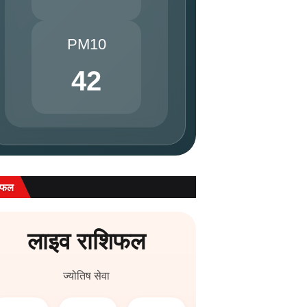
PM10
42
िफल
लाइव राशिफल
ज्योतिष सेवा