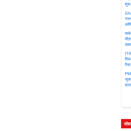
शुरू
Gha
गजन
आमि
मार
पीएम
दबा
ITR
रिफ
पैसा
PM 
जुक
ढाल
सोश