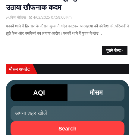
उठाया खौफनाक कदम
विश्व मीडिया
4/03/2025 07:58:00 Pm
पनकी थाने में हिरासत के दौरान युवक ने गर्दन काटकर आत्महत्या की कोशिश की, परिजनों ने
झूठे केस और धमकियों का लगाया आरोप। पनकी थाने में युवक ने ब्लेड…
पुराने पोस्ट
मौसम अपडेट
AQI
मौसम
Search