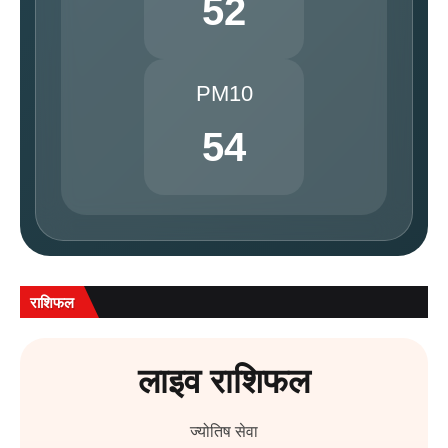
52
PM10
54
राशिफल
लाइव राशिफल
ज्योतिष सेवा