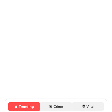
🔥 Trending
🚨 Crime
🎥 Viral