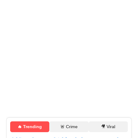
🔥 Trending
🚨 Crime
🎥 Viral