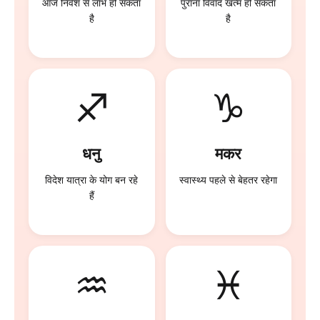
आज निवेश से लाभ हो सकता
पुराना विवाद खत्म हो सकता
है
है
♐
♑
धनु
मकर
विदेश यात्रा के योग बन रहे
स्वास्थ्य पहले से बेहतर रहेगा
हैं
♒
♓