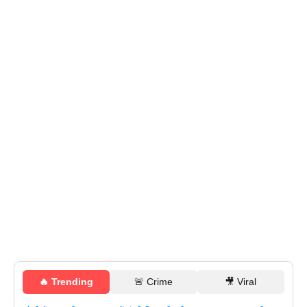
🔥 Trending
🚨 Crime
🎥 Viral