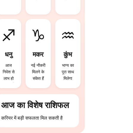
मिल
मिल
सकता है
सकती है
सकती है
♐
♑
♒
♓
धनु
मकर
कुंभ
मीन
आज
नई नौकरी
भाग्य का
आज
निवेश से
मिलने के
पूरा साथ
निवेश से
लाभ हो
संकेत हैं
मिलेगा
लाभ हो
सकता है
सकता है
आज का विशेष राशिफल
करियर में बड़ी सफलता मिल सकती है