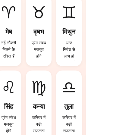
♈
♉
♊
♋
मेष
वृषभ
मिथुन
कर्क
नई नौकरी
प्रेम संबंध
आज
आज धन
मिलने के
मजबूत
निवेश से
लाभ होने
संकेत हैं
होंगे
लाभ हो
की
सकता है
संभावना है
♌
♍
♎
♏
सिंह
कन्या
तुला
वृश्चि
क
प्रेम संबंध
करियर में
करियर में
मजबूत
बड़ी
बड़ी
रुका पैसा
होंगे
सफलता
सफलता
वापस मिल