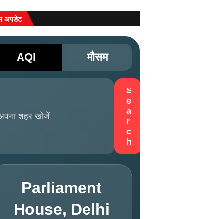
म अपडेट
AQI
मौसम
S
e
a
r
c
h
Parliament
House, Delhi