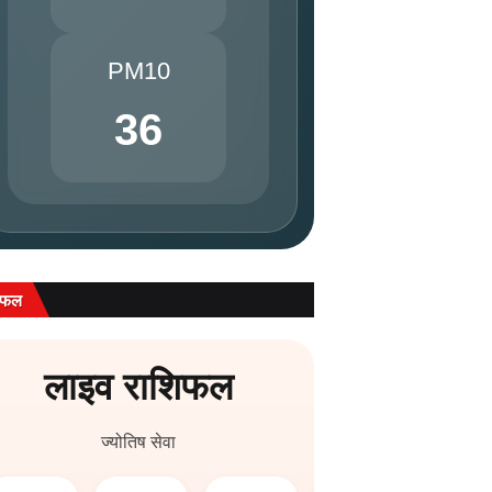
PM10
36
िफल
लाइव राशिफल
ज्योतिष सेवा