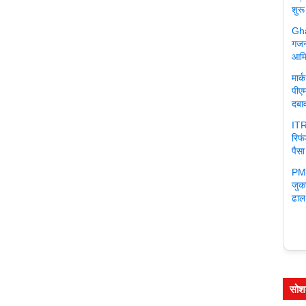
शुरू
Gha
गजन
आमि
मार
पीएम
दबा
ITR
रिफ
पैसा
PM 
जुक
ढाल
सोश