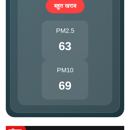
बहुत खराब
PM2.5
63
PM10
69