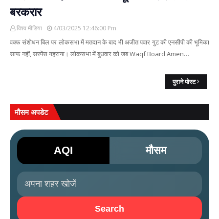
बरकरार
विश्व मीडिया
4/03/2025 12:46:00 Pm
वक्फ संशोधन बिल पर लोकसभा में मतदान के बाद भी अजीत पवार गुट की एनसीपी की भूमिका
साफ नहीं, सस्पेंस गहराया। लोकसभा में बुधवार को जब Waqf Board Amen…
पुराने पोस्ट
मौसम अपडेट
AQI
मौसम
Search