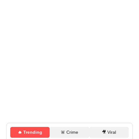
🔥 Trending
🚨 Crime
🎥 Viral