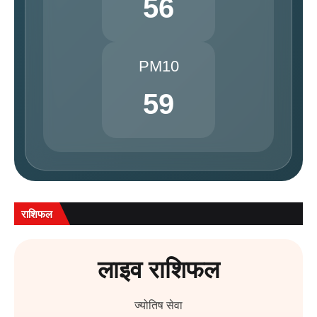
56
PM10
59
राशिफल
लाइव राशिफल
ज्योतिष सेवा