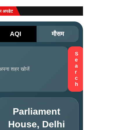
म अपडेट
AQI
मौसम
S
e
a
r
c
h
Parliament
House, Delhi