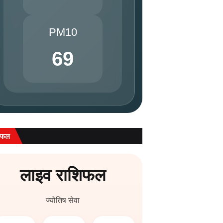
PM10
69
िफल
लाइव राशिफल
ज्योतिष सेवा