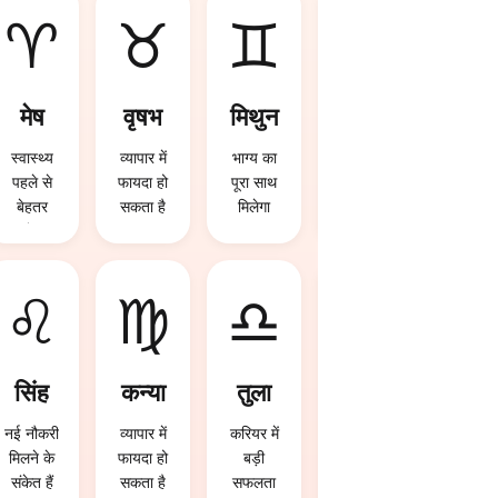
♈
♉
♊
♋
मेष
वृषभ
मिथुन
कर्क
स्वास्थ्य
व्यापार में
भाग्य का
भाग्य का
पहले से
फायदा हो
पूरा साथ
पूरा साथ
बेहतर
सकता है
मिलेगा
मिलेगा
रहेगा
♌
♍
♎
♏
सिंह
कन्या
तुला
वृश्चि
क
नई नौकरी
व्यापार में
करियर में
मिलने के
फायदा हो
बड़ी
पुराना
संकेत हैं
सकता है
सफलता
विवाद