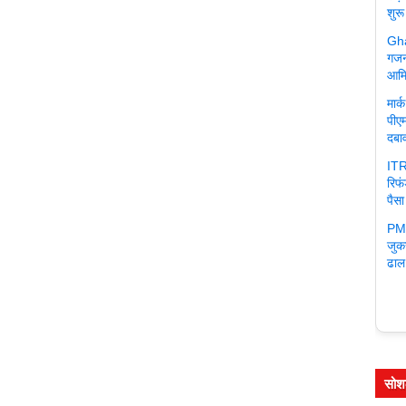
शुरू
Gha
गजन
आमि
मार
पीएम
दबा
ITR
रिफ
पैसा
PM 
जुक
ढाल
सोश