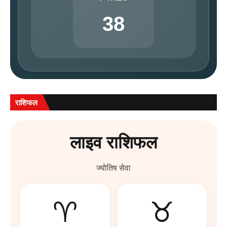
38
राशिफल
लाइव राशिफल
ज्योतिष सेवा
♈
♉