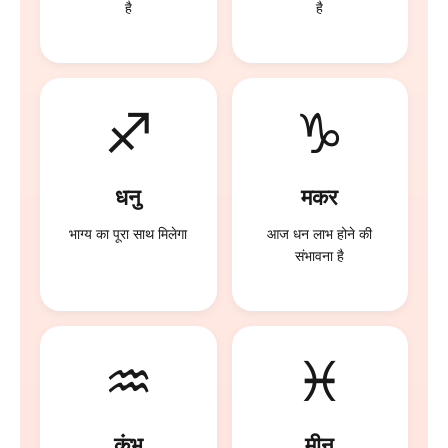
है
है
♐
♑
धनु
मकर
भाग्य का पूरा साथ मिलेगा
आज धन लाभ होने की
संभावना है
♒
♓
कुंभ
मीन