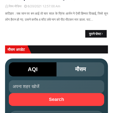
विश्व मीडिया
8/20/2021 12:57:00 Am
कटिहार : जब जान पर बन आई तो चार साल के प्रिंस आर्यन ने ऐसी हिम्मत दिखाई, जिसे सुन
लोग हैरान हो गए. उसने करीब 4 फीट लंबे नाग को पीट-पीटकर मार डाला. घट…
पुराने पोस्ट
मौसम अपडेट
AQI
मौसम
Search