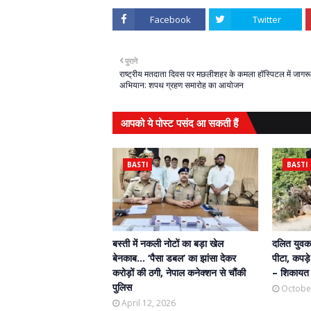
Facebook
Twitter
पुराने
राष्ट्रीय मतदाता दिवस पर मछलीशहर के कमला हॉस्पिटल में जागर
अभियान: शपथ ग्रहण समारोह का आयोजन
आपको ये पोस्ट पसंद आ सकती हैं
BASTI
BASTI
बस्ती में नकली नोटों का बड़ा खेल
दलित युवक 
बेनकाब… ‘पैसा डबल’ का झांसा देकर
पीटा, कपड़
करोड़ों की ठगी, नेपाल कनेक्शन से चौंकी
– शिकायत 
पुलिस
Octobe
April 12, 2026