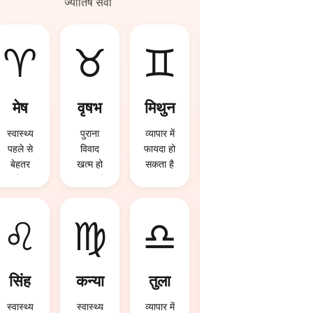
ज्योतिष सेवा
♈
♉
♊
♋
मेष
वृषभ
मिथुन
कर्क
स्वास्थ्य
पुराना
व्यापार में
पुराना
पहले से
विवाद
फायदा हो
विवाद
बेहतर
खत्म हो
सकता है
खत्म हो
रहेगा
सकता है
सकता है
♌
♍
♎
♏
सिंह
कन्या
तुला
वृश्चि
क
स्वास्थ्य
स्वास्थ्य
व्यापार में