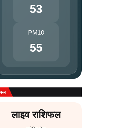
53
PM10
55
िफल
लाइव राशिफल