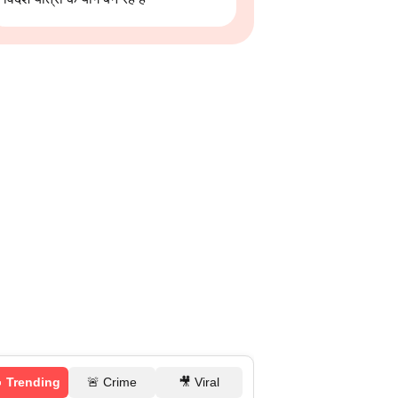
 Trending
🚨 Crime
🎥 Viral