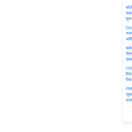
बरे
सड़
शुरू
Gha
गजन
आमि
मार
पीएम
दबा
ITR
रिफ
पैसा
PM 
जुक
ढाल